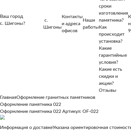
сроки
изготовления
Ваш город
Контакты
К
с.
Наши
памятника?
с. Шигоны?
и адреса
н
Шигоны
работы
Как
Нет, другой
офисов
9
происходит
Да, верно
установка?
Какие
гарантийные
условия?
Какие есть
скидки и
акции?
Отзывы
Главная
Оформление гранитных памятников
Оформление памятника 022
Оформление памятника 022
Артикул: OF-022
Информация о доставке
Указана ориентировочная стоимость