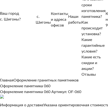
сроки
изготовления
Ваш город
Контакты
К
с.
Наши
памятника?
с. Шигоны?
и адреса
н
Шигоны
работы
Как
Нет, другой
офисов
9
происходит
Да, верно
установка?
Какие
гарантийные
условия?
Какие есть
скидки и
акции?
Отзывы
Главная
Оформление гранитных памятников
Оформление памятника 060
Оформление памятника 060
Артикул: OF-060
Информация о доставке
Указана ориентировочная стоимость