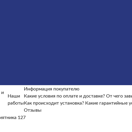
рмление гранитных памятников
Металлические крест
окупателю
Информация покупателю
Какие условия по опла
ые условия?
Какие есть скидки и акции?
Отзывы
оки изготовления памятника?
Как происходит установка?
Ка
Информация покупателю
 и
Наши
Какие условия по оплате и доставке?
От чего зав
работы
Как происходит установка?
Какие гарантийные 
Отзывы
ятника 127