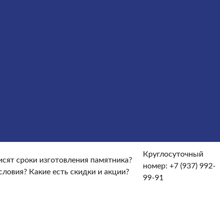
ы
Услуги
Облицовка
Ограды
Вазы
Столы и лавочки
те и доставке?
От чего зависят сроки изготовления
кие гарантийные условия?
Какие есть скидки и акции?
Круглосуточный
исят сроки изготовления памятника?
номер:
+7 (937) 992-
условия?
Какие есть скидки и акции?
99-91