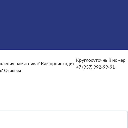
сты
Услуги
Облицовка
Ограды
Вазы
Столы и лавочки
те и доставке?
От чего зависят сроки изготовления
кие гарантийные условия?
Какие есть скидки и акции?
Круглосуточный номер:
овления памятника?
Как происходит
+7 (937) 992-99-91
и?
Отзывы