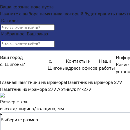
Каталог
Ваша корзина пока пуста
Начните с выбора памятника, который будет хранить памят
Памятники из гранита
Памятники из мрамора
Каталог
Щебень на могилу
Контакты и адреса офисов
Наши работы
Информация п
Избранное
Ваш заказ
памятника?
Как происходит установка?
Какие гарантийн
Информация покупателю
Ваш город
Какие условия по оплате и доставке?
От чего зависят ср
Инфор
с.
Контакты и
Наши
с. Шигоны?
Отзывы
Какие 
Шигоны
адреса офисов
работы
Нет, другой
устан
Да, верно
Главная
Памятники из мрамора
Памятник из мрамора 279
Памятник из мрамора 279
Артикул: M-279
Размер стелы
высота/ширина/толщина, мм
Выберите размер