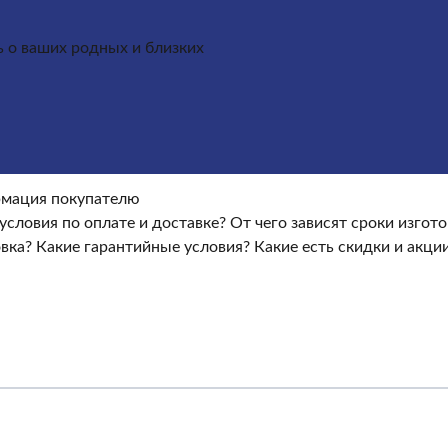
ь о ваших родных и близких
Оформление гранитных памятников
Металлические кре
окупателю
Информация покупателю
Какие условия по опла
ые условия?
Какие есть скидки и акции?
Отзывы
оки изготовления памятника?
мация покупателю
Как происходит установка?
Ка
условия по оплате и доставке?
От чего зависят сроки изгот
овка?
Какие гарантийные условия?
Какие есть скидки и акци