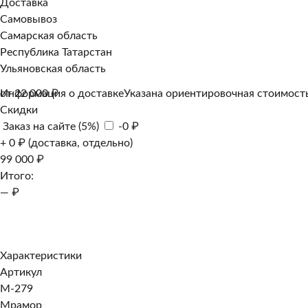
Доставка
Самовывоз
Самарская область
Республика Татарстан
Ульяновская область
Информация о доставке
от 22 000 ₽
Указана ориентировочная стоимость
Скидки
Заказ на сайте (5%)
-0 ₽
+ 0 ₽ (доставка, отдельно)
99 000 ₽
Итого:
— ₽
Добавить к заказу
Заказать в 1 клик
Характеристики
Артикул
M-279
Мрамор