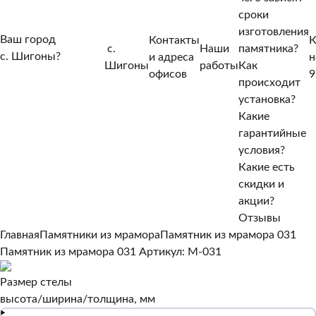
сроки
изготовления
Ваш город
Контакты
К
с.
Наши
памятника?
с. Шигоны?
и адреса
н
Шигоны
работы
Как
Нет, другой
офисов
9
происходит
Да, верно
установка?
Какие
гарантийные
условия?
Какие есть
скидки и
акции?
Отзывы
Главная
Памятники из мрамора
Памятник из мрамора 031
Памятник из мрамора 031
Артикул: M-031
Размер стелы
высота/ширина/толщина, мм