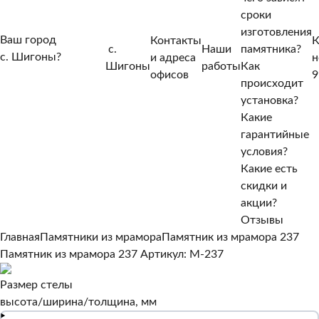
сроки
изготовления
Ваш город
Контакты
К
с.
Наши
памятника?
с. Шигоны?
и адреса
н
Шигоны
работы
Как
Нет, другой
офисов
9
происходит
Да, верно
установка?
Какие
гарантийные
условия?
Какие есть
скидки и
акции?
Отзывы
Главная
Памятники из мрамора
Памятник из мрамора 237
Памятник из мрамора 237
Артикул: M-237
Размер стелы
высота/ширина/толщина, мм