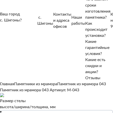
сроки
изготовления
Ваш город
Контакты
К
с.
Наши
памятника?
с. Шигоны?
и адреса
н
Шигоны
работы
Как
Нет, другой
офисов
9
происходит
Да, верно
установка?
Какие
гарантийные
условия?
Какие есть
скидки и
акции?
Отзывы
Главная
Памятники из мрамора
Памятник из мрамора 043
Памятник из мрамора 043
Артикул: M-043
Размер стелы
высота/ширина/толщина, мм