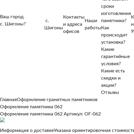
сроки
изготовления
Ваш город
Контакты
К
с.
Наши
памятника?
с. Шигоны?
и адреса
н
Шигоны
работы
Как
Нет, другой
офисов
9
происходит
Да, верно
установка?
Какие
гарантийные
условия?
Какие есть
скидки и
акции?
Отзывы
Главная
Оформление гранитных памятников
Оформление памятника 062
Оформление памятника 062
Артикул: OF-062
Информация о доставке
Указана ориентировочная стоимость